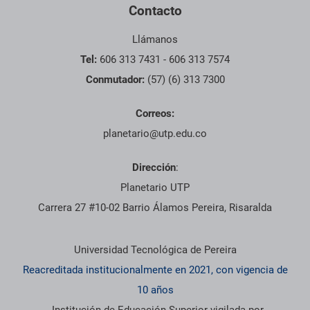
Contacto
Llámanos
Tel:
606 313 7431 - 606 313 7574
Conmutador:
(57) (6) 313 7300
Correos:
planetario@utp.edu.co
Dirección
:
Planetario UTP
Carrera 27 #10-02 Barrio Álamos Pereira, Risaralda
Información institucional
Universidad Tecnológica de Pereira
Reacreditada institucionalmente en 2021, con vigencia de
10 años