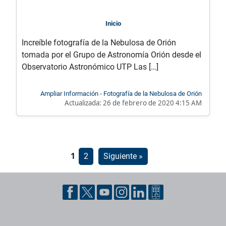
Inicio
Increíble fotografía de la Nebulosa de Orión
tomada por el Grupo de Astronomía Orión desde el
Observatorio Astronómico UTP Las […]
Ampliar Información - Fotografía de la Nebulosa de Orión
Actualizada:
26 de febrero de 2020 4:15 AM
Paginación
1
2
Siguiente »
de
entradas
Pie de página con información de contacto, redes sociales y dat