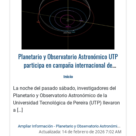
Planetario y Observatorio Astronómico UTP
participa en campaña internacional de
observación del asteroide potencialmente
Inicio
peligroso 2025 FA22
La noche del pasado sábado, investigadores del
Planetario y Observatorio Astronómico de la
Universidad Tecnológica de Pereira (UTP) llevaron
a […]
Ampliar Información - Planetario y Observatorio Astronómico
Actualizada:
14 de febrero de 2026 7:02 AM
UTP participa en campaña internacional de observación del