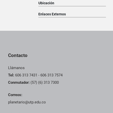
Ubicación
Enlaces Externos
Pie de página con información de contacto, redes sociales y dat
Contacto
Llámanos
Tel:
606 313 7431 - 606 313 7574
Conmutador:
(57) (6) 313 7300
Correos:
planetario@utp.edu.co